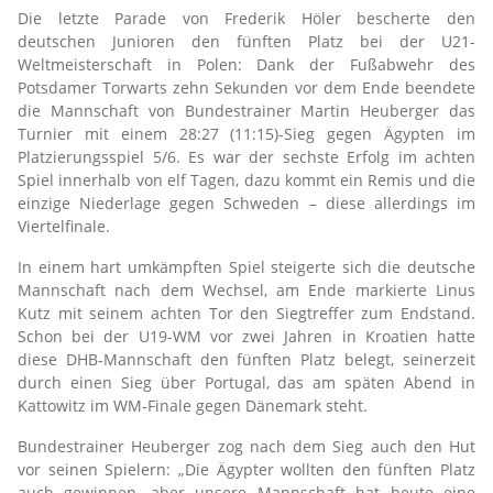
Die letzte Parade von Frederik Höler bescherte den
deutschen Junioren den fünften Platz bei der U21-
Weltmeisterschaft in Polen: Dank der Fußabwehr des
Potsdamer Torwarts zehn Sekunden vor dem Ende beendete
die Mannschaft von Bundestrainer Martin Heuberger das
Turnier mit einem 28:27 (11:15)-Sieg gegen Ägypten im
Platzierungsspiel 5/6. Es war der sechste Erfolg im achten
Spiel innerhalb von elf Tagen, dazu kommt ein Remis und die
einzige Niederlage gegen Schweden – diese allerdings im
Viertelfinale.
In einem hart umkämpften Spiel steigerte sich die deutsche
Mannschaft nach dem Wechsel, am Ende markierte Linus
Kutz mit seinem achten Tor den Siegtreffer zum Endstand.
Schon bei der U19-WM vor zwei Jahren in Kroatien hatte
diese DHB-Mannschaft den fünften Platz belegt, seinerzeit
durch einen Sieg über Portugal, das am späten Abend in
Kattowitz im WM-Finale gegen Dänemark steht.
Bundestrainer Heuberger zog nach dem Sieg auch den Hut
vor seinen Spielern: „Die Ägypter wollten den fünften Platz
auch gewinnen, aber unsere Mannschaft hat heute eine