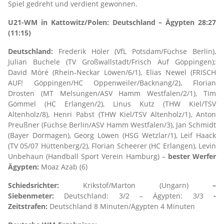
Spiel gedreht und verdient gewonnen.
U21-WM in Kattowitz/Polen: Deutschland – Ägypten 28:27
(11:15)
Deutschland:
Frederik Höler (VfL Potsdam/Füchse Berlin),
Julian Buchele (TV Großwallstadt/Frisch Auf Göppingen);
David Móré (Rhein-Neckar Löwen/6/1), Elias Newel (FRISCH
AUF! Göppingen/HC Oppenweiler/Backnang/2), Florian
Drosten (MT Melsungen/ASV Hamm Westfalen/2/1), Tim
Gömmel (HC Erlangen/2), Linus Kutz (THW Kiel/TSV
Altenholz/8), Henri Pabst (THW Kiel/TSV Altenholz/1), Anton
Preußner (Füchse Berlin/ASV Hamm Westfalen/3), Jan Schmidt
(Bayer Dormagen), Georg Löwen (HSG Wetzlar/1), Leif Haack
(TV 05/07 Hüttenberg/2), Florian Scheerer (HC Erlangen), Levin
Unbehaun (Handball Sport Verein Hamburg) –
bester Werfer
Ägypten:
Moaz Azab (6)
Schiedsrichter:
Krikstof/Marton (Ungarn)
–
Siebenmeter:
Deutschland: 3/2 – Ägypten: 3/3
-
Zeitstrafen:
Deutschland 8 Minuten/Ägypten 4 Minuten