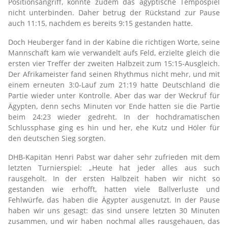
Positionsangriff, konnte zudem das ägyptische Tempospiel
nicht unterbinden. Daher betrug der Rückstand zur Pause
auch 11:15, nachdem es bereits 9:15 gestanden hatte.
Doch Heuberger fand in der Kabine die richtigen Worte, seine
Mannschaft kam wie verwandelt aufs Feld, erzielte gleich die
ersten vier Treffer der zweiten Halbzeit zum 15:15-Ausgleich.
Der Afrikameister fand seinen Rhythmus nicht mehr, und mit
einem erneuten 3:0-Lauf zum 21:19 hatte Deutschland die
Partie wieder unter Kontrolle. Aber das war der Weckruf für
Ägypten, denn sechs Minuten vor Ende hatten sie die Partie
beim 24:23 wieder gedreht. In der hochdramatischen
Schlussphase ging es hin und her, ehe Kutz und Höler für
den deutschen Sieg sorgten.
DHB-Kapitän Henri Pabst war daher sehr zufrieden mit dem
letzten Turnierspiel: „Heute hat jeder alles aus such
rausgeholt. In der ersten Halbzeit haben wir nicht so
gestanden wie erhofft, hatten viele Ballverluste und
Fehlwürfe, das haben die Ägypter ausgenutzt. In der Pause
haben wir uns gesagt: das sind unsere letzten 30 Minuten
zusammen, und wir haben nochmal alles rausgehauen, das