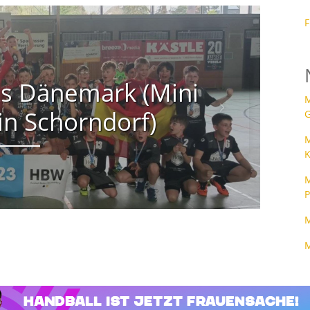
F
s Dänemark (Mini
M
in Schorndorf)
Next
M
K
M
P
M