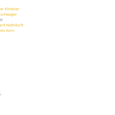
er Klinkner
tschwager
zt
ard Nothdurft
nes Kern
r
.