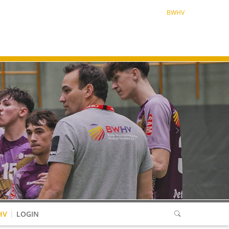
BWHV
Next
HV
LOGIN