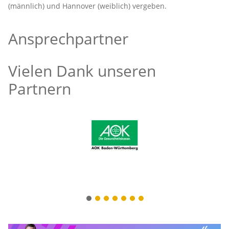
(männlich) und Hannover (weiblich) vergeben.
Ansprechpartner
Vielen Dank unseren
Partnern
1
2
3
4
5
6
7