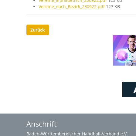
Vereine_alphabetisch_230922.pdf
125 KB
Vereine_nach_Bezirk_230922.pdf
127 KB
Zurück
Anschrift
Baden-Württembergischer Handball-Verband e.V.