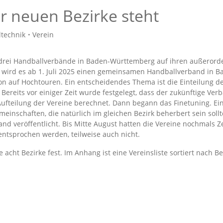
er neuen Bezirke steht
ltechnik
Verein
e drei Handballverbände in Baden-Württemberg auf ihren außerord
wird es ab 1. Juli 2025 einen gemeinsamen Handballverband in B
on auf Hochtouren. Ein entscheidendes Thema ist die Einteilung d
. Bereits vor einiger Zeit wurde festgelegt, dass der zukünftige Ve
ufteilung der Vereine berechnet. Dann begann das Finetuning. Ei
emeinschaften, die natürlich im gleichen Bezirk beherbert sein soll
tand veröffentlicht. Bis Mitte August hatten die Vereine nochmals 
ntsprochen werden, teilweise auch nicht.
e acht Bezirke fest. Im Anhang ist eine Vereinsliste sortiert nach B