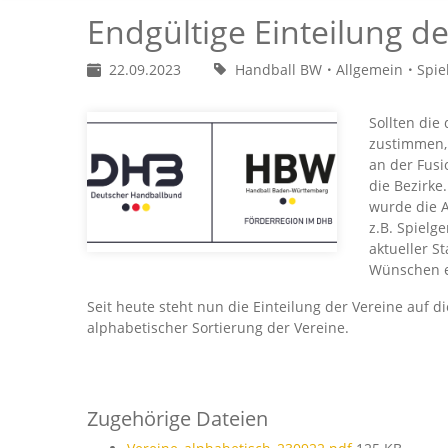
Endgültige Einteilung d
22.09.2023
Handball BW
Allgemein
Spie
Sollten di
zustimmen, 
an der Fusi
die Bezirke
wurde die A
z.B. Spielg
aktueller S
Wünschen e
Seit heute steht nun die Einteilung der Vereine auf di
alphabetischer Sortierung der Vereine.
Zugehörige Dateien