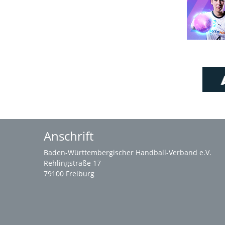
Anschrift
Baden-Württembergischer Handball-Verband e.V.
Rehlingstraße 17
79100 Freiburg